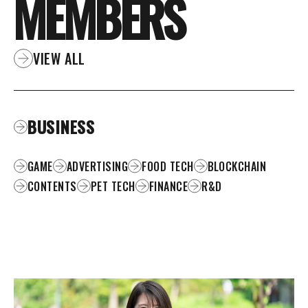
MEMBERS
VIEW ALL
BUSINESS
GAME
ADVERTISING
FOOD TECH
BLOCKCHAIN
CONTENTS
PET TECH
FINANCE
R&D