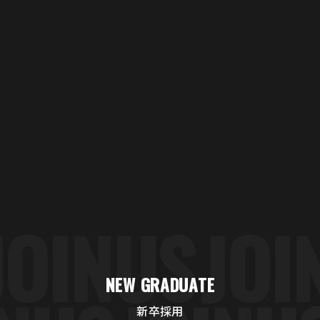
JOIN
US
JO
NEW GRADUATE
新卒採用