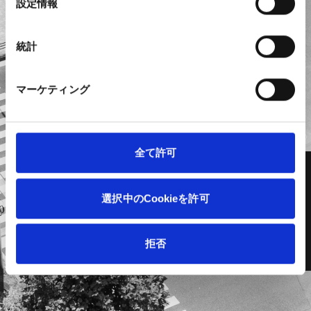
設定情報
新しい“当たり前”を
択
統計
作り続ける
マーケティング
全て許可
私たちは成長著しいテクノロジー分野において、新規事業を多
角的に展開しています。世の中の常識や慣習に流されず物事の
選択中のCookieを許可
本質を追求、年齢・学歴・性別・国籍など一切不問の実力主義。
これにより持続的に新規事業への挑戦を可能にしています。
MORE
拒否