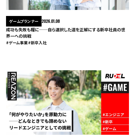
ゲームプランナー
2026.01.08
成功も失敗も糧に──自ら選択した道を正解にする新卒社員の世
界一への挑戦
#ゲーム事業
#新卒入社