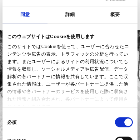
#新規事業
#新卒入社
同意
詳細
概要
ABOUT
このウェブサイトはCookieを使用します
このサイトではCookieを使って、ユーザーに合わせたコ
ンテンツや広告の表示、トラフィックの分析を行ってい
ます。またユーザーによるサイトの利用状況についても
VISION
情報を収集し、ソーシャルメディアや広告配信、データ
解析の各パートナーに情報を共有しています。ここで収
集された情報は、ユーザーが各パートナーに提供した他
世界一の企業へ
の情報や各パートナーのサービスを使用した際に収集さ
れた情報と組み合わされ、各パートナーによって使用さ
れることがあります。
同
必須
MISSION
意
の
選