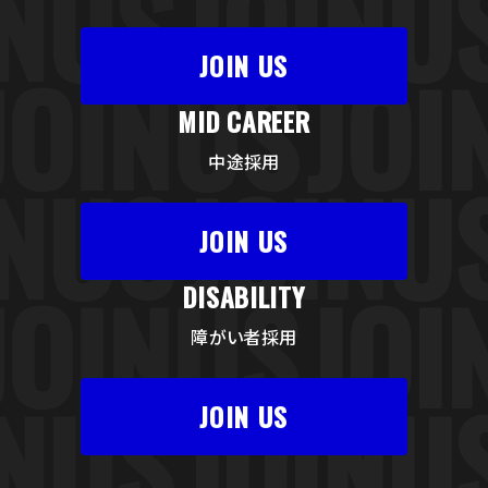
N
US
JOIN
US
JOIN US
JOIN
US
JO
MID CAREER
中途採用
N
US
JOIN
US
JOIN US
JOIN
US
JO
DISABILITY
障がい者採用
N
US
JOIN
US
JOIN US